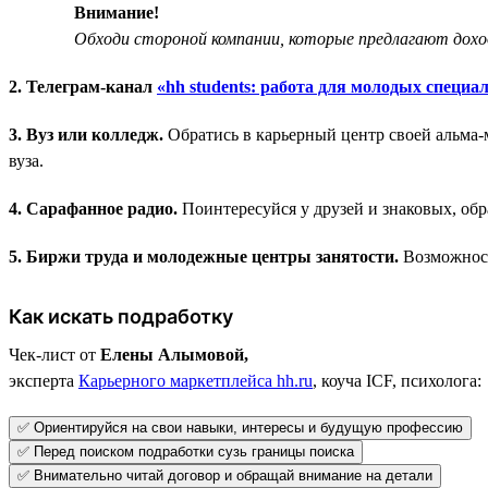
Внимание!
Обходи стороной компании, которые предлагают дохо
2. Телеграм-канал
«hh students: работа для молодых специа
3. Вуз или колледж.
Обратись в карьерный центр своей альма-
вуза.
4. Сарафанное радио.
Поинтересуйся у друзей и знаковых, обр
5. Биржи труда и молодежные центры занятости.
Возможност
Как искать подработку
Чек-лист от
Елены Алымовой,
эксперта
Карьерного маркетплейса hh.ru
, коуча ICF, психолога:
✅ Ориентируйся на свои навыки, интересы и будущую профессию
✅ Перед поиском подработки сузь границы поиска
✅ Внимательно читай договор и обращай внимание на детали