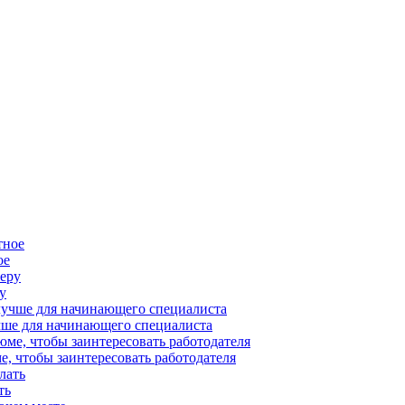
ое
у
учше для начинающего специалиста
е, чтобы заинтересовать работодателя
ть