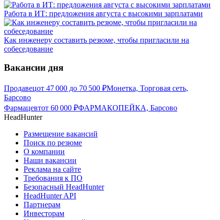
Работа в ИТ: предложения августа с высокими зарплатами
Как инженеру составить резюме, чтобы пригласили на
собеседование
Вакансии дня
Продавец
от
47 000
до
70 500
₽
Монетка, Торговая сеть,
Барсово
Фармацевт
от
60 000
₽
ФАРМАКОПЕЙКА, Барсово
HeadHunter
Размещение вакансий
Поиск по резюме
О компании
Наши вакансии
Реклама на сайте
Требования к ПО
Безопасный HeadHunter
HeadHunter API
Партнерам
Инвесторам