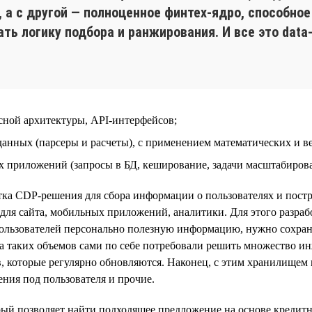
и, а с другой — полноценное финтех-ядро, способн
ть логику подбора и ранжирования. И все это data-
сной архитектуры, API-интерфейсов;
данных (парсеры и расчеты), с применением математических и в
приложений (запросы в БД, кеширование, задачи масштабирова
ка CDP-решения для сбора информации о пользователях и постр
для сайта, мобильных приложений, аналитики. Для этого разра
ользователей персонально полезную информацию, нужно сохран
тка таких объемов сами по себе потребовали решить множество 
, которые регулярно обновляются. Наконец, с этим хранилищем
ния под пользователя и прочие.
й позволяет найти подходящее предложение на основе кредитно