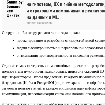
на гипотезы, UX и гибкие методологи
и страховыми компаниями и реализова
на данных и ML.
Кирилл Новоселов
Сотрудники Банки.ру решают такие задачи, как:
проектирование и разработка отказоустойчивой серви
задачи с асинхронностью и параллельной обработкой 
оптимизация производительности высоконагруженных 
Один из самых интересных и масштабных проектов — разработ
пользователя нужно идентифицировать, присвоив сквозной ID 
идентификаторам. Чтобы предложить каждому из миллионов п
базу данных (Kafka и PostgreSQL), причем хранение и обрабо
сегменты пользователей: в каждом миллионы идентификаторов
коммуникации, персонализации сайта или мобильного приложе
Другой сложный продукт — «Мастер подбора кредитов», которы