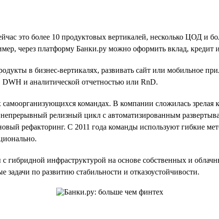
 сейчас это более 10 продуктовых вертикалей, несколько ЦОД и 
ер, через платформу Банки.ру можно оформить вклад, кредит и
родукты в бизнес-вертикалях, развивать сайт или мобильное пр
, DWH и аналитической отчетностью или RnD.
 самоорганизующихся командах. В компании сложилась зрелая к
и, непрерывный релизный цикл с автоматизированным развертыв
ановый рефакторинг. С 2011 года команды используют гибкие ме
ационально.
 с гибридной инфраструктурой на основе собственных и облачн
ые задачи по развитию стабильности и отказоустойчивости.