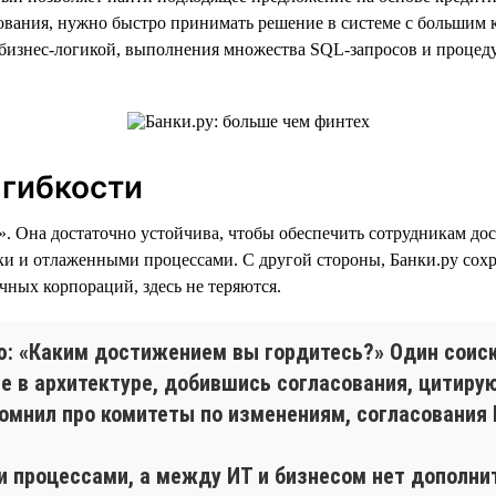
ования, нужно быстро принимать решение в системе с большим ко
 бизнес-логикой, выполнения множества SQL-запросов и процеду
 гибкости
». Она достаточно устойчива, чтобы обеспечить сотрудникам до
ки и отлаженными процессами. С другой стороны, Банки.ру сохра
чных корпораций, здесь не теряются.
ю: «Каким достижением вы гордитесь?» Один соиск
е в архитектуре, добившись согласования, цитирую:
помнил про комитеты по изменениям, согласования И
и процессами, а между ИТ и бизнесом нет дополнит