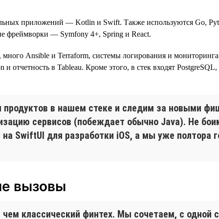
ильных приложений — Kotlin и Swift. Также используются Go, Py
нные фреймворки — Symfony 4+, Spring и React.
ого Ansible и Terraform, системы логирования и мониторинга Logs
n и отчетность в Tableau. Кроме этого, в стек входят PostgreSQL
продуктов в нашем стеке и следим за новыми фи
изацию сервисов (побеждает обычно Java). Не бои
а SwiftUI для разработки iOS, а мы уже полтора г
ые вызовы
 чем классический финтех. Мы сочетаем, с одной 