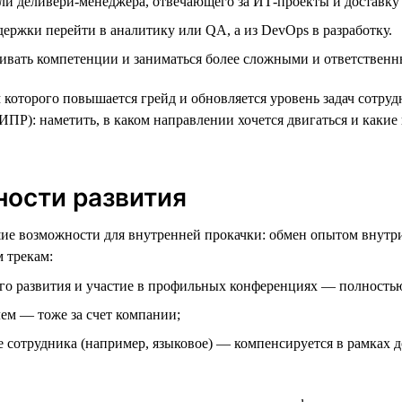
ли деливери-менеджера, отвечающего за ИТ-проекты и доставку 
держки перейти в аналитику или QA, а из DevOps в разработку.
вать компетенции и заниматься более сложными и ответственн
 которого повышается грейд и обновляется уровень задач сотру
ИПР): наметить, в каком направлении хочется двигаться и какие
ности развития
шие возможности для внутренней прокачки: обмен опытом внутр
 трекам:
го развития и участие в профильных конференциях — полностью
лем — тоже за счет компании;
е сотрудника (например, языковое) — компенсируется в рамках