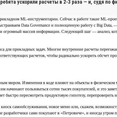
 ребята ускорили расчеты в 2‑3 раза — и, судя по 
прикладном ML‑инструментарии. Сейчас в работе такие ML‑прое
ыстраиваем Data Governance и полноценную работу с Big Data, 
рали огромный массив информации. Следующий шаг — анализ, к
са для прикладных задач. Многие внутренние расчеты переезжаю
ответствующих расчетов, чтобы радикально ускорить обсчет про
льным миром. Изменения в коде влияют на объекты в физическом 
им начинают пользоваться сотни тысяч покупателей, и это заме
яет быстро пересмотреть продуктовую гипотезу, перепроверить 
 киоск самообслуживания, новое меню или, скажем, возможность
е разработчики сами покупают в «Петровиче», и иногда утром п