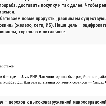
прораба, доставить покупку и так далее. Чтобы ре
маемся.
абатываем новые продукты, развиваем существу
вича» (железо, сети, ИБ). Наша цель — оцифроват
финансы, торговлю и остальные.
м стеком.
t, в бэкенде — Java, PHP. Для мониторинга быстродействия и рабо
PostgreSQL. Для развертывания облачных сервисов — Yandex C
ач — переход к высоконагруженной микросервисной