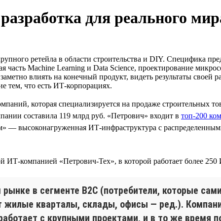
 разработка для реального мир
крупного ретейла в области строительства и DIY. Специфика пр
я часть Machine Learning и Data Science, проектирование микр
 заметно влиять на конечный продукт, видеть результаты своей 
е тем, что есть ИТ-корпорациях.
мпаний, которая специализируется на продаже строительных то
пании составила 119 млрд руб. «Петрович» входит в
топ-200 ко
ом» — высоконагруженная ИТ-инфраструктура с распределенным
й ИТ-компанией «Петрович-Тех», в которой работает более 250
 рынке в сегменте B2C (потребители, которые сами
 жилые кварталы, склады, офисы — ред.). Компан
, работает с крупными проектами, и в то же врем