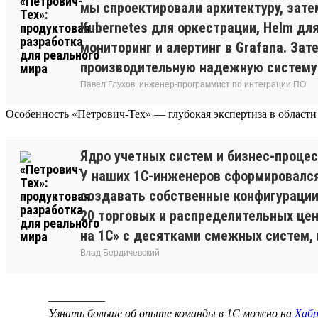
мы спроектировали архитектуру, зате
Kubernetes для оркестрации, Helm дл
мониторинг и алертинг в Grafana. За
производительную надежную систему и
Павел Глухов, инженер-программист по интеграции ПО
Особенность «Петрович-Тех» — глубокая экспертиза в области
Ядро учетных систем и бизнес-процес
У наших 1С-инженеров сформировался
создавать собственные конфигурации
20 торговых и распределительных це
на 1С» с десятками смежных систем, 
Влад Бердичевский
__________
Узнать больше об опыте команды в 1С можно на
Хабр