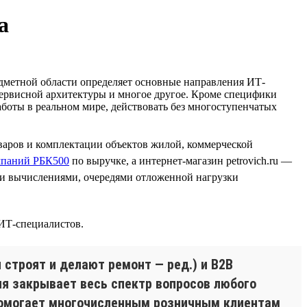
а
едметной области определяет основные направления ИТ-
осервисной архитектуры и многое другое. Кроме специфики
работы в реальном мире, действовать без многоступенчатых
варов и комплектации объектов жилой, коммерческой
мпаний РБК500
по выручке, а интернет-магазин petrovich.ru —
и вычислениями, очередями отложенной нагрузки
 ИТ-специалистов.
 строят и делают ремонт — ред.) и B2B
ия закрывает весь спектр вопросов любого
я помогает многочисленным розничным клиентам