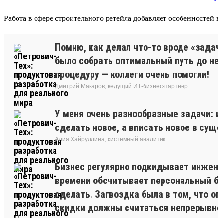
Работа в сфере строительного ретейла добавляет особенностей
Помню, как делал что-то вроде «зада
было собрать оптимальный путь до нес
процедуру — коллеги очень помогли!
Дмитрий Макаров, ведущий ИТ-бизнес-партнер
У меня очень разнообразные задачи:
сделать новое, а вписать новое в су
Алия Хайруллина, системный аналитик
Бизнес регулярно подкидывает инжене
времени обсчитывает персональный бо
сделать. Загвоздка была в том, что 
скидки должны считаться непрерывно.