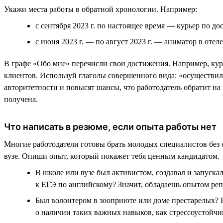
Укажи места работы в обратной хронологии. Например:
с сентября 2023 г. по настоящее время — курьер по дос
с июня 2023 г. — по август 2023 г. — аниматор в отеле .
В графе «Обо мне» перечисли свои достижения. Например, кур
клиентов. Используй глаголы совершенного вида: «осуществил
авторитетности и повысят шансы, что работодатель обратит на
получена.
Что написать в резюме, если опыта работы нет
Многие работодатели готовы брать молодых специалистов без о
вузе. Опиши опыт, который покажет тебя ценным кандидатом.
В школе или вузе был активистом, создавал и запуска
к ЕГЭ по английскому? Значит, обладаешь опытом реп
Был волонтером в зооприюте или доме престарелых? 
о наличии таких важных навыков, как стрессоустойчи