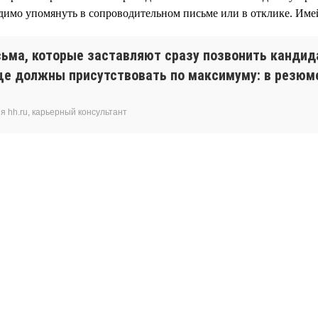
димо упомянуть в сопроводительном письме или в отклике. Имей
ьма, которые заставляют сразу позвонить кандида
ще должны присутствовать по максимуму: в резюме
 hh.ru, карьерный консультант