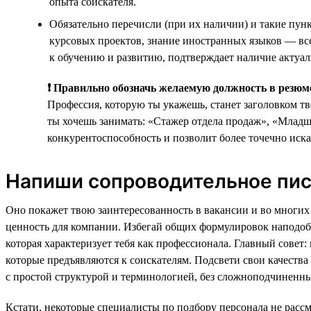
опыта соискателя.
Обязательно перечисли (при их наличии) и такие пун
курсовых проектов, знание иностранных языков — все
к обучению и развитию, подтверждает наличие актуа
❗ Правильно обозначь желаемую должность в резюм
Профессия, которую ты укажешь, станет заголовком т
ты хочешь занимать: «Стажер отдела продаж», «Млад
конкурентоспособность и позволит более точечно иска
Напиши сопроводительное пи
Оно покажет твою заинтересованность в вакансии и во многих 
ценность для компании. Избегай общих формулировок наподоби
которая характеризует тебя как профессионала. Главный сове
которые предъявляются к соискателям. Подсвети свои качества
с простой структурой и терминологией, без сложноподчиненны
Кстати, некоторые специалисты по подбору персонала не расс