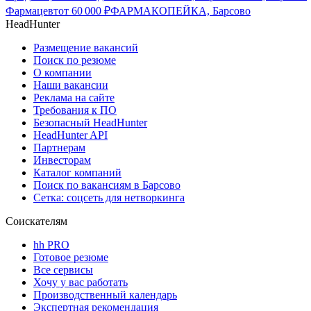
Фармацевт
от
60 000
₽
ФАРМАКОПЕЙКА, Барсово
HeadHunter
Размещение вакансий
Поиск по резюме
О компании
Наши вакансии
Реклама на сайте
Требования к ПО
Безопасный HeadHunter
HeadHunter API
Партнерам
Инвесторам
Каталог компаний
Поиск по вакансиям в Барсово
Сетка: соцсеть для нетворкинга
Соискателям
hh PRO
Готовое резюме
Все сервисы
Хочу у вас работать
Производственный календарь
Экспертная рекомендация