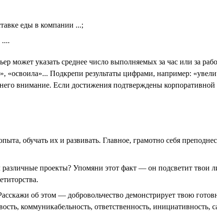
тавке еды в компании ...;
...
ьер может указать среднее число выполняемых за час или за ра
», «освоила»... Подкрепи результаты цифрами, например: «уве
 него внимание. Если достижения подтверждены корпоративной н
пыта, обучать их и развивать. Главное, грамотно себя преподне
л различные проекты? Упомяни этот факт — он подсветит твои л
етиторства.
Расскажи об этом — добровольчество демонстрирует твою готовн
вость, коммуникабельность, ответственность, инициативность, 