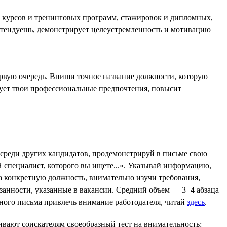
е курсов и тренинговых программ, стажировок и дипломных,
ретендуешь, демонстрирует целеустремленность и мотивацию
ервую очередь. Впиши точное название должности, которую
рует твои профессиональные предпочтения, повысит
 среди других кандидатов, продемонстрируй в письме свою
 специалист, которого вы ищете...». Указывай информацию,
а конкретную должность, внимательно изучи требования,
язанности, указанные в вакансии. Средний объем — 3−4 абзаца
ного письма привлечь внимание работодателя, читай
здесь
.
ивают соискателям своеобразный тест на внимательность: