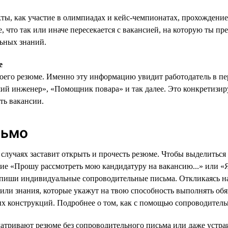
кты, как участие в олимпиадах и кейс-чемпионатах, прохождени
, что так или иначе пересекается с вакансией, на которую ты п
льных знаний.
е
воего резюме. Именно эту информацию увидит работодатель в п
ший инженер», «Помощник повара» и так далее. Это конкретизи
ть вакансии.
сьмо
случаях заставит открыть и прочесть резюме. Чтобы выделиться
е «Прошу рассмотреть мою кандидатуру на вакансию...» или «Я
т: пиши индивидуальные сопроводительные письма. Откликаясь н
 или знания, которые укажут на твою способность выполнять об
х конструкций. Подробнее о том, как с помощью сопроводитель
матривают резюме без сопроводительного письма или даже устра