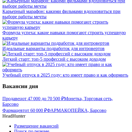
Карьерный марафон: какими фильмами вдохновиться при
выборе работы мечты
Формула успеха: какие навыки помогают строить успешную
карьеру
Идеальные варианты подработок для интровертов
Легкий старт: топ-5 профессий с высоким доходом
Учебный отпуск в 2025 году: кто имеет право и как оформить
Вакансии дня
Продавец
от
47 000
до
70 500
₽
Монетка, Торговая сеть,
Барсово
Фармацевт
от
60 000
₽
ФАРМАКОПЕЙКА, Барсово
HeadHunter
Размещение вакансий
Поиск по резюме