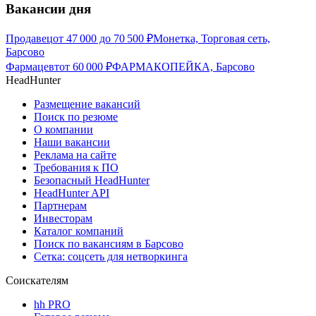
Вакансии дня
Продавец
от
47 000
до
70 500
₽
Монетка, Торговая сеть,
Барсово
Фармацевт
от
60 000
₽
ФАРМАКОПЕЙКА, Барсово
HeadHunter
Размещение вакансий
Поиск по резюме
О компании
Наши вакансии
Реклама на сайте
Требования к ПО
Безопасный HeadHunter
HeadHunter API
Партнерам
Инвесторам
Каталог компаний
Поиск по вакансиям в Барсово
Сетка: соцсеть для нетворкинга
Соискателям
hh PRO