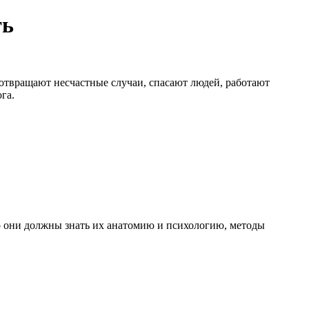
ть
отвращают несчастные случаи, спасают людей, работают
га.
го они должны знать их анатомию и психологию, методы