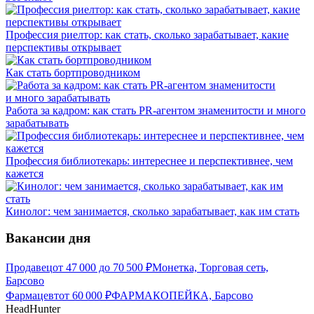
Профессия риелтор: как стать, сколько зарабатывает, какие
перспективы открывает
Как стать бортпроводником
Работа за кадром: как стать PR-агентом знаменитости и много
зарабатывать
Профессия библиотекарь: интереснее и перспективнее, чем
кажется
Кинолог: чем занимается, сколько зарабатывает, как им стать
Вакансии дня
Продавец
от
47 000
до
70 500
₽
Монетка, Торговая сеть,
Барсово
Фармацевт
от
60 000
₽
ФАРМАКОПЕЙКА, Барсово
HeadHunter