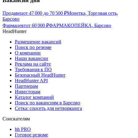
Вакансии дня
Продавец
от
47 000
до
70 500
₽
Монетка, Торговая сеть,
Барсово
Фармацевт
от
60 000
₽
ФАРМАКОПЕЙКА, Барсово
HeadHunter
Размещение вакансий
Поиск по резюме
О компании
Наши вакансии
Реклама на сайте
Требования к ПО
Безопасный HeadHunter
HeadHunter API
Партнерам
Инвесторам
Каталог компаний
Поиск по вакансиям в Барсово
Сетка: соцсеть для нетворкинга
Соискателям
hh PRO
Готовое резюме