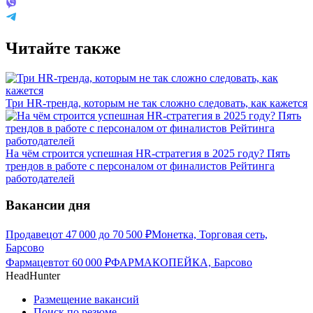
Читайте также
Три HR-тренда, которым не так сложно следовать, как кажется
На чём строится успешная HR-стратегия в 2025 году? Пять
трендов в работе с персоналом от финалистов Рейтинга
работодателей
Вакансии дня
Продавец
от
47 000
до
70 500
₽
Монетка, Торговая сеть,
Барсово
Фармацевт
от
60 000
₽
ФАРМАКОПЕЙКА, Барсово
HeadHunter
Размещение вакансий
Поиск по резюме