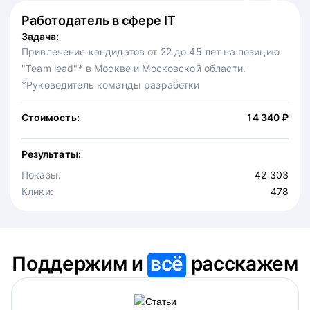
Работодатель в сфере IT
Федеральная сеть ресторанов
Задача:
Задача:
Привлечение кандидатов от 22 до 45 лет на позицию
Привлечение на вакансию официантов в московскую
"Team lead"* в Москве и Московской области.
точку известной федеральной сети ресторанов.
*Руководитель команды разработки
Стоимость:
30 875 ₽
Стоимость:
14 340 ₽
Результаты:
Результаты:
Показы:
4 646
Показы:
Клики:
42 303
475
Клики:
478
Поддержим и
всё
расскажем