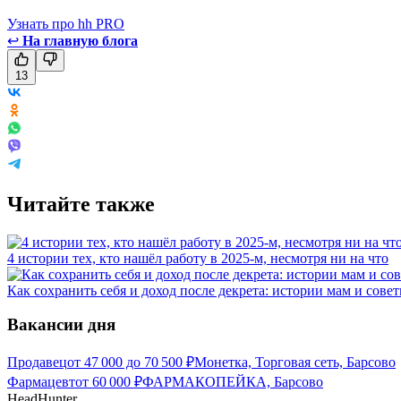
Узнать про hh PRO
↩
На главную блога
13
Читайте также
4 истории тех, кто нашёл работу в 2025-м, несмотря ни на что
Как сохранить себя и доход после декрета: истории мам и сове
Вакансии дня
Продавец
от
47 000
до
70 500
₽
Монетка, Торговая сеть, Барсово
Фармацевт
от
60 000
₽
ФАРМАКОПЕЙКА, Барсово
HeadHunter