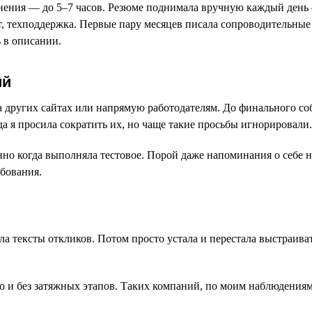
ьнения — до 5–7 часов. Резюме поднимала вручную каждый день 
, техподдержка. Первые пару месяцев писала сопроводительные
 в описании.
ий
на других сайтах или напрямую работодателям. До финального со
а я просила сократить их, но чаще такие просьбы игнорировали.
но когда выполняла тестовое. Порой даже напоминания о себе н
ебования.
ла тексты откликов. Потом просто устала и перестала выстраив
ро и без затяжных этапов. Таких компаний, по моим наблюдения