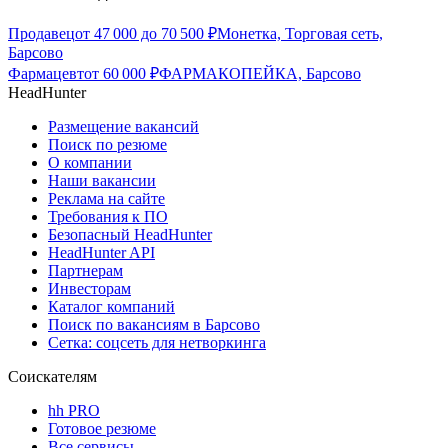
Продавец
от
47 000
до
70 500
₽
Монетка, Торговая сеть,
Барсово
Фармацевт
от
60 000
₽
ФАРМАКОПЕЙКА, Барсово
HeadHunter
Размещение вакансий
Поиск по резюме
О компании
Наши вакансии
Реклама на сайте
Требования к ПО
Безопасный HeadHunter
HeadHunter API
Партнерам
Инвесторам
Каталог компаний
Поиск по вакансиям в Барсово
Сетка: соцсеть для нетворкинга
Соискателям
hh PRO
Готовое резюме
Все сервисы