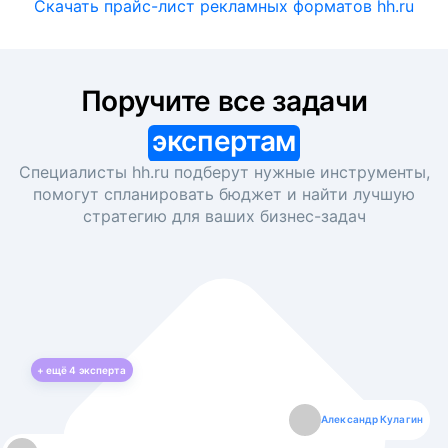
Скачать прайс-лист рекламных форматов hh.ru
Поручите все задачи
экспертам
Специалисты hh.ru подберут нужные инструменты,
помогут спланировать бюджет и найти лучшую
стратегию для ваших
бизнес-задач
+ ещё
4
эксперта
Екатерина Лазаренко
Александр Кулагин
Даниил Макаров
Борис Кашко
Юлия Изоитко