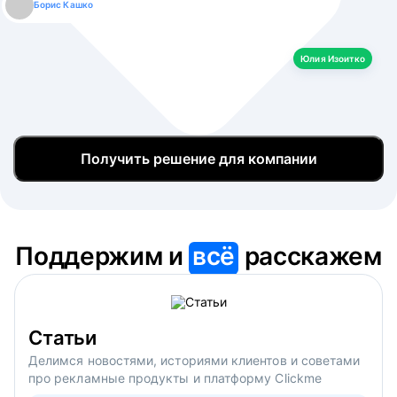
Борис Кашко
Юлия Изоитко
Александр Кулагин
Даниил Макаров
Екатерина Лазаренко
Юлия Изоитко
Получить решение для компании
Поддержим и
всё
расскажем
Статьи
Делимся новостями, историями клиентов и советами
про рекламные продукты и платформу Clickme