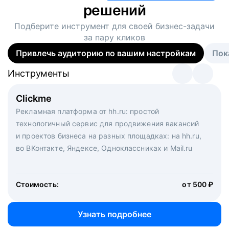
решений
Подберите инструмент для своей
бизнес-задачи
за пару кликов
Привлечь аудиторию по вашим настройкам
Пок
Инструменты
Инструменты
Инструменты
Виртуальный рекрутер
Clickme
Вакансия дня
Массовый подбор под ключ. Решите, сколько
Рекламная платформа от hh.ru: простой
Рекламный формат для вакансий на главной странице
кандидатов и когда вам нужно, и за дело возьмутся
технологичный сервис для продвижения вакансий
hh.ru. Увеличивает количество откликов
маркетологи, рекрутеры и проектные менеджеры
и проектов бизнеса на разных площадках: на hh.ru,
hh.ru с целым набором digital-инструментов
во ВКонтакте, Яндексе, Одноклассниках и Mail.ru
Стоимость:
от 200 000 ₽
Узнать подробнее
Стоимость:
от 500 ₽
Узнать подробнее
Узнать подробнее