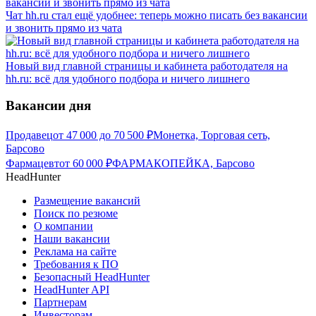
Чат hh.ru стал ещё удобнее: теперь можно писать без вакансии
и звонить прямо из чата
Новый вид главной страницы и кабинета работодателя на
hh.ru: всё для удобного подбора и ничего лишнего
Вакансии дня
Продавец
от
47 000
до
70 500
₽
Монетка, Торговая сеть,
Барсово
Фармацевт
от
60 000
₽
ФАРМАКОПЕЙКА, Барсово
HeadHunter
Размещение вакансий
Поиск по резюме
О компании
Наши вакансии
Реклама на сайте
Требования к ПО
Безопасный HeadHunter
HeadHunter API
Партнерам
Инвесторам