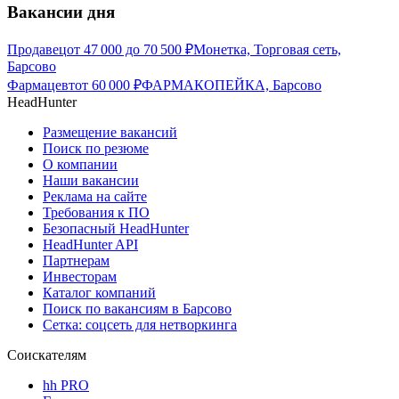
Вакансии дня
Продавец
от
47 000
до
70 500
₽
Монетка, Торговая сеть,
Барсово
Фармацевт
от
60 000
₽
ФАРМАКОПЕЙКА, Барсово
HeadHunter
Размещение вакансий
Поиск по резюме
О компании
Наши вакансии
Реклама на сайте
Требования к ПО
Безопасный HeadHunter
HeadHunter API
Партнерам
Инвесторам
Каталог компаний
Поиск по вакансиям в Барсово
Сетка: соцсеть для нетворкинга
Соискателям
hh PRO