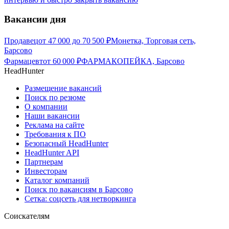
Вакансии дня
Продавец
от
47 000
до
70 500
₽
Монетка, Торговая сеть,
Барсово
Фармацевт
от
60 000
₽
ФАРМАКОПЕЙКА, Барсово
HeadHunter
Размещение вакансий
Поиск по резюме
О компании
Наши вакансии
Реклама на сайте
Требования к ПО
Безопасный HeadHunter
HeadHunter API
Партнерам
Инвесторам
Каталог компаний
Поиск по вакансиям в Барсово
Сетка: соцсеть для нетворкинга
Соискателям