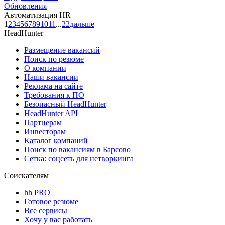
Обновления
Автоматизация HR
1
2
3
4
5
6
7
8
9
10
11
...
22
дальше
HeadHunter
Размещение вакансий
Поиск по резюме
О компании
Наши вакансии
Реклама на сайте
Требования к ПО
Безопасный HeadHunter
HeadHunter API
Партнерам
Инвесторам
Каталог компаний
Поиск по вакансиям в Барсово
Сетка: соцсеть для нетворкинга
Соискателям
hh PRO
Готовое резюме
Все сервисы
Хочу у вас работать