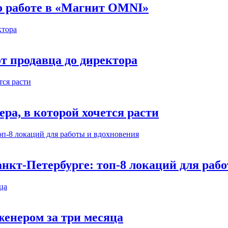
 о работе в «Магнит OMNI»
т продавца до директора
а, в которой хочется расти
нкт-Петербурге: топ-8 локаций для раб
енером за три месяца