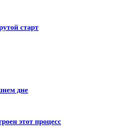
рутой старт
шнем дне
роен этот процесс