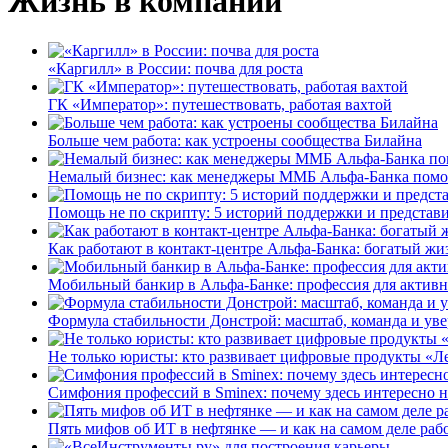
Жизнь в компании
«Каргилл» в России: почва для роста
ГК «Император»: путешествовать, работая вахтой
Больше чем работа: как устроены сообщества Билайна
Немалый бизнес: как менеджеры ММБ Альфа-Банка помо
Помощь не по скрипту: 5 историй поддержки и представ
Как работают в контакт-центре Альфа-Банка: богатый жи
Мобильный банкир в Альфа-Банке: профессия для актив
Формула стабильности Донстрой: масштаб, команда и уве
Не только юристы: кто развивает цифровые продукты «Ле
Симфония профессий в Sminex: почему здесь интересно н
Пять мифов об ИТ в нефтянке — и как на самом деле работ