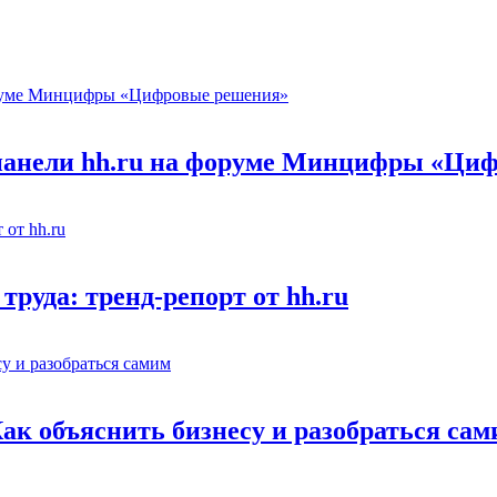
 панели hh.ru на форуме Минцифры «Ци
труда: тренд-репорт от hh.ru
Как объяснить бизнесу и разобраться са