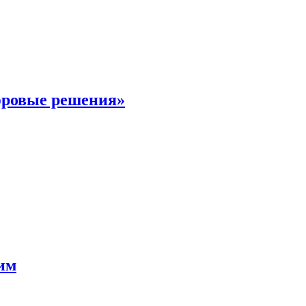
фровые решения»
мим