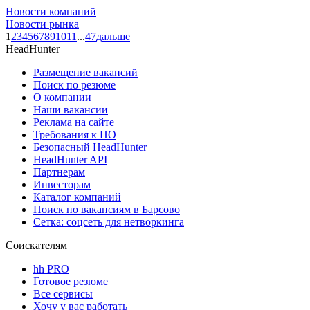
Новости компаний
Новости рынка
1
2
3
4
5
6
7
8
9
10
11
...
47
дальше
HeadHunter
Размещение вакансий
Поиск по резюме
О компании
Наши вакансии
Реклама на сайте
Требования к ПО
Безопасный HeadHunter
HeadHunter API
Партнерам
Инвесторам
Каталог компаний
Поиск по вакансиям в Барсово
Сетка: соцсеть для нетворкинга
Соискателям
hh PRO
Готовое резюме
Все сервисы
Хочу у вас работать