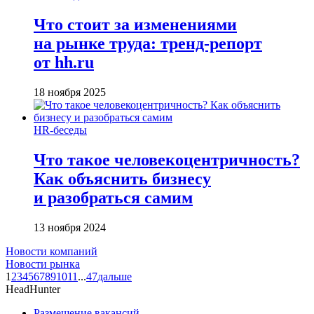
Что стоит за изменениями
на рынке труда: тренд-репорт
от hh.ru
18 ноября 2025
HR-беседы
Что такое человеко­центричность?
Как объяснить бизнесу
и разобраться самим
13 ноября 2024
Новости компаний
Новости рынка
1
2
3
4
5
6
7
8
9
10
11
...
47
дальше
HeadHunter
Размещение вакансий