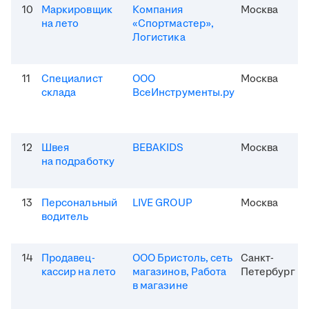
10
Маркировщик
Компания
Москва
на лето
«Спортмастер»,
Логистика
11
Специалист
ООО
Москва
склада
ВсеИнструменты.ру
12
Швея
BEBAKIDS
Москва
на подработку
13
Персональный
LIVE GROUP
Москва
водитель
14
Продавец-
ООО Бристоль, сеть
Санкт-
кассир на лето
магазинов, Работа
Петербург
в магазине