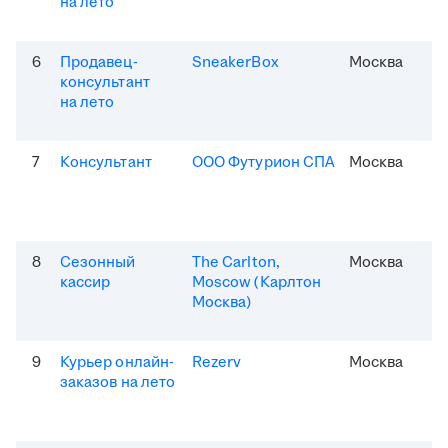
на лето
6
Продавец-
SneakerBox
Москва
консультант
на лето
7
Консультант
ООО Футурион СПА
Москва
8
Сезонный
The Carlton,
Москва
кассир
Moscow (Карлтон
Москва)
9
Курьер онлайн-
Rezerv
Москва
заказов на лето