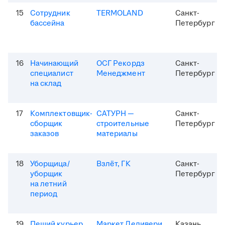
15
Сотрудник
TERMOLAND
Санкт-
бассейна
Петербург
16
Начинающий
ОСГ Рекордз
Санкт-
специалист
Менеджмент
Петербург
на склад
17
Комплектовщик-
САТУРН —
Санкт-
сборщик
строительные
Петербург
заказов
материалы
18
Уборщица/
Взлёт, ГК
Санкт-
уборщик
Петербург
на летний
период
19
Пеший курьер
Маркет Деливери
Казань