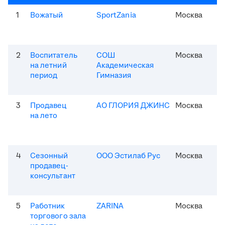
1
Вожатый
SportZania
Москва
2
Воспитатель
СОШ
Москва
на летний
Академическая
период
Гимназия
3
Продавец
АО ГЛОРИЯ ДЖИНС
Москва
на лето
4
Сезонный
ООО Эстилаб Рус
Москва
продавец-
консультант
5
Работник
ZARINA
Москва
торгового зала