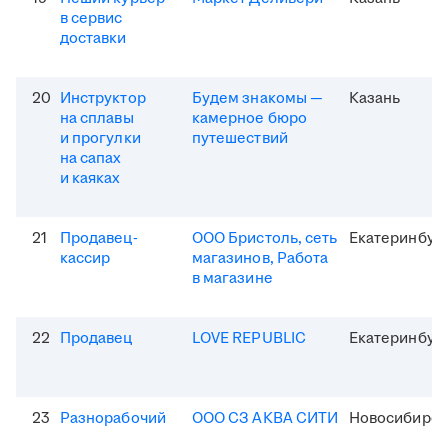
в сервис
доставки
20
Инструктор
Будем знакомы —
Казань
на сплавы
камерное бюро
и прогулки
путешествий
на сапах
и каяках
21
Продавец-
ООО Бристоль, сеть
Екатеринбур
кассир
магазинов, Работа
в магазине
22
Продавец
LOVE REPUBLIC
Екатеринбур
23
Разнорабочий
ООО СЗ АКВА СИТИ
Новосибирск