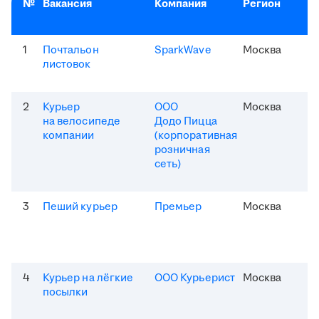
№
Вакансия
Компания
Регион
1
Почтальон
SparkWave
Москва
листовок
2
Курьер
ООО
Москва
на велосипеде
Додо Пицца
компании
(корпоративная
розничная
сеть)
3
Пеший курьер
Премьер
Москва
4
Курьер на лёгкие
ООО Курьерист
Москва
посылки