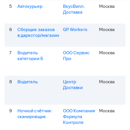
5
Автокурьер
ВкусВилл.
Москва
Доставка
6
Сборщик заказов
GP Workers
Москва
в даркстор/магазин
7
Водитель
ООО Сервис
Москва
категории Б
Про
8
Водитель
Центр
Москва
Доставки
9
Ночной счётчик-
ООО Компания
Москва
сканировщик
Формула
Контроля