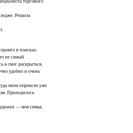
пециалиста торгового
лледже. Решила
т.
 провёл в поисках.
это не самый
ь я смог раскрыться.
очно удобно и очень
уда меня перевели уже
вом. Приходилось
рудники — моя семья,