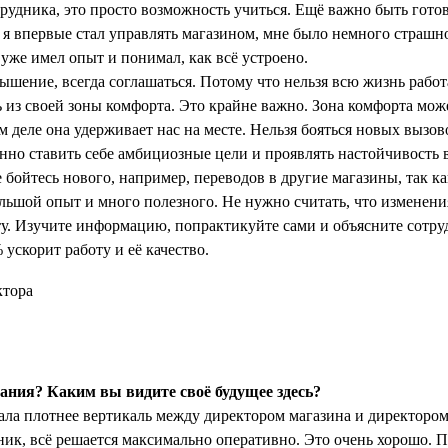
трудника, это просто возможность учиться. Ещё важно быть готов
 я впервые стал управлять магазином, мне было немного страшно
 уже имел опыт и понимал, как всё устроено.
ышение, всегда соглашаться. Потому что нельзя всю жизнь работ
 из своей зоны комфорта. Это крайне важно. Зона комфорта може
м деле она удерживает нас на месте. Нельзя бояться новых вызо
но ставить себе амбициозные цели и проявлять настойчивость 
 бойтесь нового, например, переводов в другие магазины, так как
ольшой опыт и много полезного. Не нужно считать, что изменени
у. Изучите информацию, попрактикуйте сами и объясните сотру
 ускорит работу и её качество.
ния? Каким вы видите своё будущее здесь?
ла плотнее вертикаль между директором магазина и директором 
ик, всё решается максимально оперативно. Это очень хорошо.