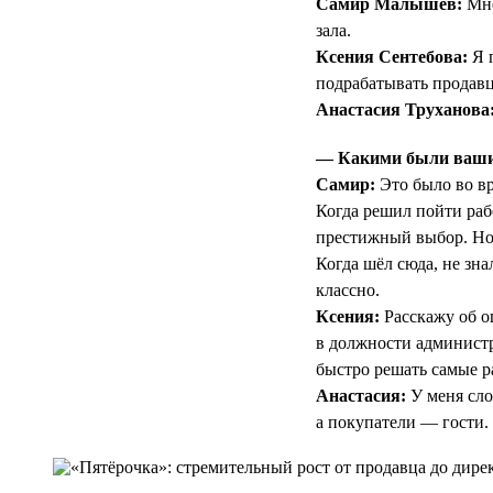
Самир Малышев:
Мне
зала.
Ксения Сентебова:
Я п
подрабатывать продав
Анастасия Труханова
— Какими были ваши 
Самир:
Это было во вр
Когда решил пойти раб
престижный выбор. Но 
Когда шёл сюда, не зна
классно.
Ксения:
Расскажу об о
в должности администр
быстро решать самые ра
Анастасия:
У меня сло
а покупатели — гости.