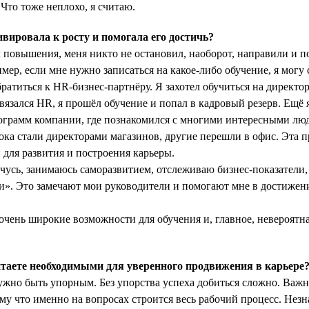
 Что тоже неплохо, я считаю.
ировала к росту и помогала его достичь?
л повышения, меня никто не остановил, наоборот, направили и по
мер, если мне нужно записаться на какое-либо обучение, я могу с
ратиться к HR-бизнес-партнёру. Я захотел обучиться на директор
вязался HR, я прошёл обучение и попал в кадровый резерв. Ещё 
рограмм компании, где познакомился с многими интересными лю
тока стали директорами магазинов, другие перешли в офис. Эта 
для развития и построения карьеры.
чусь, занимаюсь саморазвитием, отслеживаю бизнес-показатели,
и». Это замечают мои руководители и помогают мне в достиже
 очень широкие возможности для обучения и, главное, невероятн
таете необходимыми для уверенного продвижения в карьере
но быть упорным. Без упорства успеха добиться сложно. Важно
ому что именно на вопросах строится весь рабочий процесс. Нез