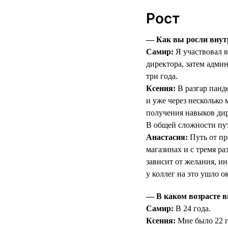
Рост
— Как вы росли внут
Самир:
Я участвовал в
директора, затем админ
три года.
Ксения:
В разгар панд
и уже через несколько
получения навыков дир
В общей сложности пут
Анастасия:
Путь от пр
магазинах и с тремя р
зависит от желания, ин
у коллег на это ушло ок
— В каком возрасте в
Самир:
В 24 года.
Ксения:
Мне было 22 г