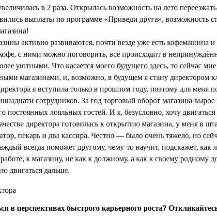
увеличилась в 2 раза. Открылась возможность на лето переезжат
явились выплаты по программе «Приведи друга», возможность ста
агазина!
газины активно развиваются, почти везде уже есть кофемашина и
а кофе, с ними можно поговорить, всё происходит в непринуждён
олее уютными. Что касается моего будущего здесь, то сейчас мн
ными магазинами, и, возможно, в будущем я стану директором кл
иректора я вступила только в прошлом году, поэтому для меня 
иннадцати сотрудников. За год торговый оборот магазина вырос
о постоянных лояльных гостей. И я, безусловно, хочу двигаться
качестве директора готовилась к открытию магазина, у меня в шт
тор, пекарь и два кассира. Честно — было очень тяжело, но сейч
каждый всегда поможет другому, чему-то научит, подскажет, как
 работе, к магазину, не как к должному, а как к своему родному д
ю двигаться дальше.
ся в перспективах быстрого карьерного роста? Откликайтес