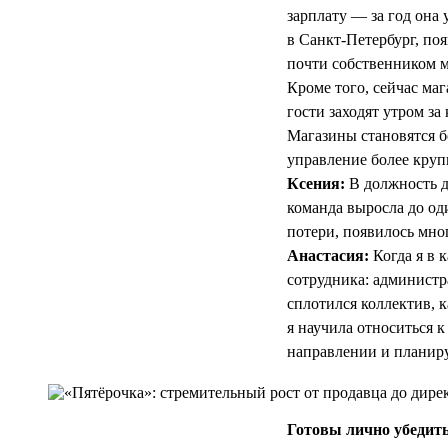
зарплату — за год она 
в Санкт-Петербург, по
почти собственником м
Кроме того, сейчас ма
гости заходят утром з
Магазины становятся б
управление более круп
Ксения:
В должность д
команда выросла до од
потери, появилось мног
Анастасия:
Когда я в 
сотрудника: администра
сплотился коллектив, 
я научила относиться к
направлении и планиру
Готовы лично убедить