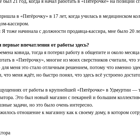
 был 21 год, когда я начал работать в «Пятёрочке» на позиции с
ришла в «Пятёрочку» в 17 лет, когда училась в медицинском ко
цом-кассиром.
:
Я тоже начинала с должности продавца-кассира, мне было 20 ле
первые впечатления от работы здесь?
емена ковида, тогда я потерял работу в общепите и около месяца
отать в «Пятёрочку», многие из моих сверстников считали, что 
для меня это стало отличным решением, потому что именно здес
л, что меня ждёт, но быстро понял, что здесь всё устроено достат
щущениях от работы в крупнейшей «Пятёрочке» в Удмуртии — т
атора. Это был новый магазин с пекарней и большим коллекти
зные задачи, но это было очень интересно.
жилось отношение к магазину как к своему дому, в котором сот