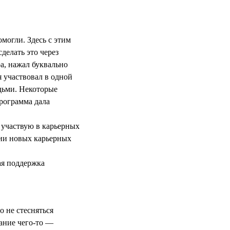
могли. Здесь с этим
делать это через
а, нажал буквально
я участвовал в одной
дьми. Некоторые
программа дала
 участвую в карьерных
нии новых карьерных
ая поддержка
?
 не стесняться
нание чего-то —