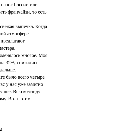
ь на юг России или
ть франчайзи, то есть
 свежая выпечка. Когда
ной атмосфере.
е предлагают
астера.
поменялось многое. Моя
 на 35%, снизились
 дальше.
ате было всего четыре
ас у нас уже заметно
 лучше. Всю команду
ому. Вот в этом
ь!