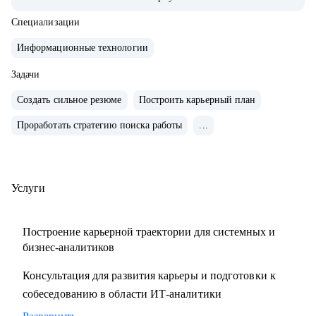
так и на стороне ИТ разработки
• Сделал ИТ-проекты в разных сферах: банковские услуги,
Специализации
FinTech-стартапы, информационная безопасность,
Информационные технологии
управление персоналом, обслуживание оборудования,
логистика и склад.
Задачи
• Спроектировал несколько систем с нуля (платежные
Создать сильное резюме
Построить карьерный план
системы, чат-боты, BI-системы) и дорабатывал большие
Проработать стратегию поиска работы
...
корпоративные системы (CRM, ERP)
С чем помогу:
• Составить план профессионального развития
Услуги
• Разработать понятное резюме
• Подготовиться к техническому собеседованию
Построение карьерной траектории для системных и
• Расширить ИТ-кругозор и прокачаться по темам:
бизнес-аналитиков
- управление требованиями
Консультация для развития карьеры и подготовки к
- интеграция сервисов
собеседованию в области ИТ-аналитики
- проектирование API
- проектирование БД