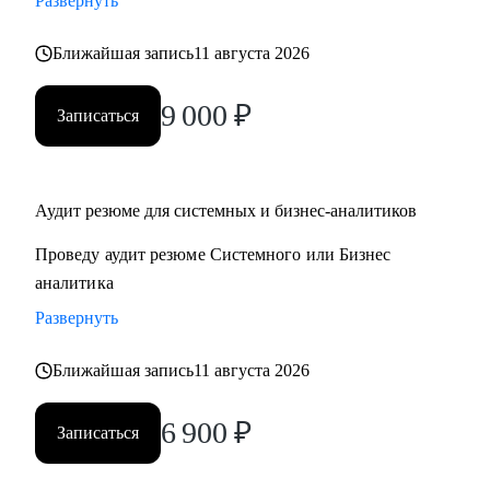
Развернуть
- декомпозиция системы на микросервисы
- архитектурные паттерны
Ближайшая запись
11 августа 2026
9 000
₽
Кому могу помочь:
Записаться
• Системным аналитикам
• Бизнес-аналитикам
• Техническим писателям
Аудит резюме для системных и бизнес-аналитиков
• Руководителям проектов в ИТ
Проведу аудит резюме Системного или Бизнес
аналитика
Развернуть
Ближайшая запись
11 августа 2026
6 900
₽
Записаться