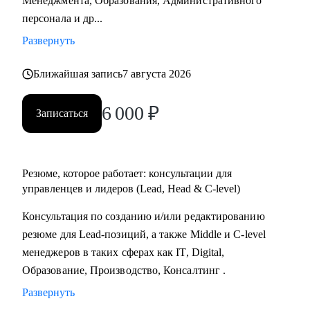
Менеджмента, Образования, Административного
Практикум, QA Guru) и высшего образования (Сколтех).
персонала и др...
• Регулярно прохожу обучение на коротких курсах, чтобы
Развернуть
глубже разбираться в профессиях, по которым
консультирую.
Ближайшая запись
7 августа 2026
Как я работаю:
6 000
₽
Записаться
• разрабатываю индивидуальную стратегию под каждого
клиента,
• помогаю выделиться на рынке труда и укрепить личный
бренд,
Резюме, которое работает: консультации для
• рассказываю про эффективный нетворкинг и
управленцев и лидеров (Lead, Head & C-level)
нетривиальные лайфхаки по поиску работы,
Консультация по созданию и/или редактированию
• приношу инсайты из рынка труда и новости внутри
резюме для Lead-позиций, а также Middle и C-level
крупных компаний.
менеджеров в таких сферах как IT, Digital,
Образование, Производство, Консалтинг .
Развернуть