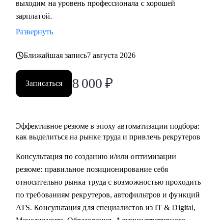
выходим на уровень профессионала с хорошей
• Основные направления:
зарплатой.
- IT (разработка, тестирование, администрирование,
Развернуть
информационная безопасность),
- DataScience и аналитика, Машинное обучение и
Ближайшая запись
7 августа 2026
Компьютерное зрение,
- Digital (маркетологи, дизайнеры, исследователи,
8 000
₽
Записаться
редакторы, smm)
- Education Tech (Педагогические дизайнеры, методологи)
- Managment (Project, Product, Operations, Middle & C-level)
Эффективное резюме в эпоху автоматизации подбора:
Про мой опыт:
как выделиться на рынке труда и привлечь рекрутеров
• Преодолела свой личный стеклянный потолок и стала
Консультация по созданию и/или оптимизации
Операционным директором после годового перерыва от
резюме: правильное позиционирование себя
full-time занятости.
относительно рынка труда с возможностью проходить
• Трижды проходила переквалификацию, имею высшее
по требованиям рекрутеров, автофильтров и функций
медицинское образование, опыт в сфере информационной
ATS. Консультация для специалистов из IT & Digital,
безопасности (Wallarm), Edtech (Geekbrains, Яндекс