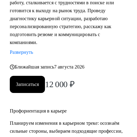
работу, сталкивается с трудностями в поиске или
• Подготовка к собеседованию (скрининг с HR, финальное
готовится к выходу на рынок труда. Проведу
с руководителем, опционально - подготовиться к
диагностику карьерной ситуации, разработаю
техническому собеседованию).
персонализированную стратегию, расскажу как
• Зарплатные переговоры (повышение или переговоры на
подготовить резюме и коммуницировать с
собеседовании).
компаниями.
• Прокачка ценности сотрудника на текущем месте (как
Развернуть
сделать так, чтобы руководитель заметил и наконец начал
выделять среди команды, повышать и тд.)
Ближайшая запись
7 августа 2026
Кому могу помочь:
12 000
₽
Записаться
• Студентам бакалавриата/магистратуры/аспирантуры
технических направлений;
• Учащимся на онлайн-курсах для переквалификации (IT,
Digital, Образование);
Профориентация в карьере
• Junior/Middle/Senior-специалистам;
Планируем изменения в карьерном треке: осознаём
• Middle и C-level менеджерам.
сильные стороны, выбираем подходящие профессии,