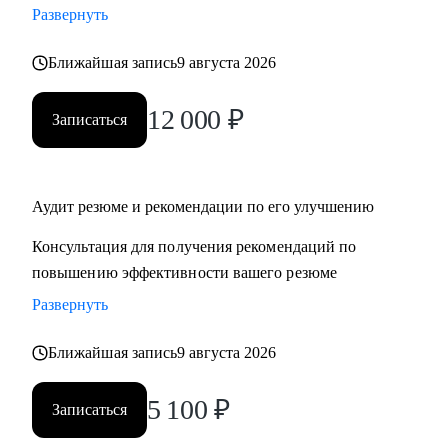
Развернуть
‌‌‌‌‌• избавиться от синдрома самозванца
‌‌‌‌‌• подготовиться к сложному увольнению, справиться со
Ближайшая запись
9 августа 2026
стрессом и выгоранием
12 000
₽
Записаться
Кому могу помочь:
Руководителям среднего и высшего звена
• PR и Маркетинг
• HR
Аудит резюме и рекомендации по его улучшению
• Административный блок
Консультация для получения рекомендаций по
• E-commerce
повышению эффективности вашего резюме
Развернуть
Обращаю внимание, что специализируюсь только на
российском рынке поиска работы.
Ближайшая запись
9 августа 2026
5 100
₽
Записаться