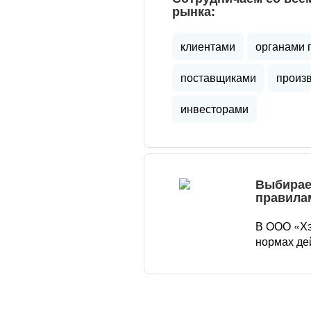
рынка:
клиентами
органами 
поставщиками
произ
инвесторами
Выбирае
правила
В ООО «Хэ
нормах де