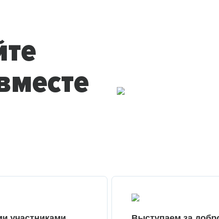
йте
вместе
ми участниками
Выступаем за добр