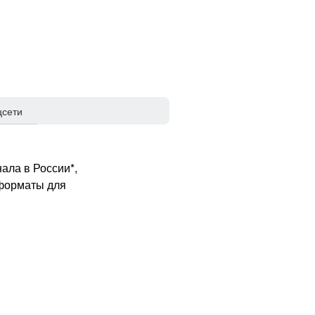
цсети
ала в России*,
 форматы для