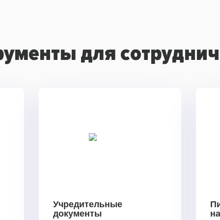
рументы для сотруднич
Учредительные
П
документы
н