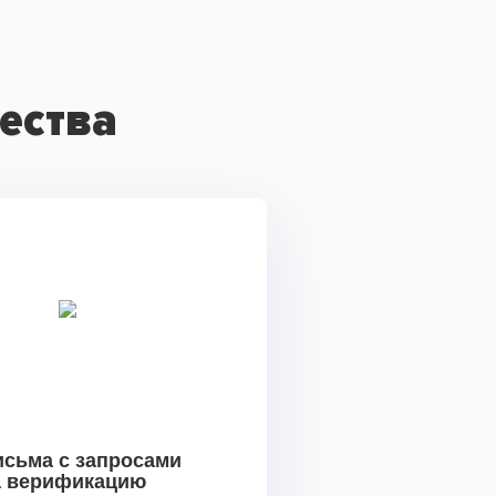
ества
исьма с запросами
а верификацию