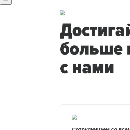
Достига
больше 
с нами
Сотрудничаем со все