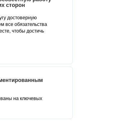
их сторон
угу достоверную
м все обязательства
сте, чтобы достичь
аментированным
ованы на ключевых