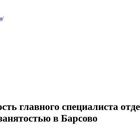
я
/
сть главного специалиста отд
занятостью в Барсово