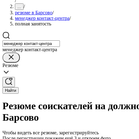
/
/
...
резюме в Барсово
/
менеджер контакт-центра
/
полная занятость
менеджер контакт-центра
Резюме
Найти
Резюме соискателей на должн
Барсово
Чтобы видеть все резюме, зарегистрируйтесь
После регистрации покажем ещё 3 и откроем фото