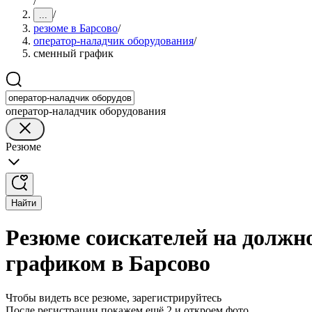
/
/
...
резюме в Барсово
/
оператор-наладчик оборудования
/
сменный график
оператор-наладчик оборудования
Резюме
Найти
Резюме соискателей на должн
графиком в Барсово
Чтобы видеть все резюме, зарегистрируйтесь
После регистрации покажем ещё 2 и откроем фото