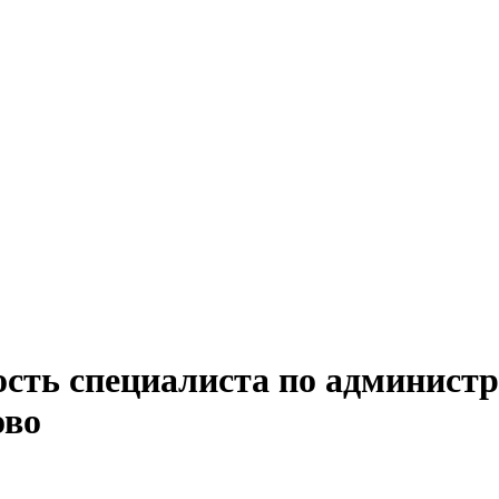
ость специалиста по админист
ово