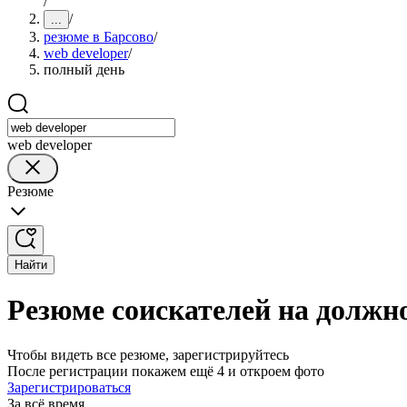
/
/
...
резюме в Барсово
/
web developer
/
полный день
web developer
Резюме
Найти
Резюме соискателей на должно
Чтобы видеть все резюме, зарегистрируйтесь
После регистрации покажем ещё 4 и откроем фото
Зарегистрироваться
За всё время