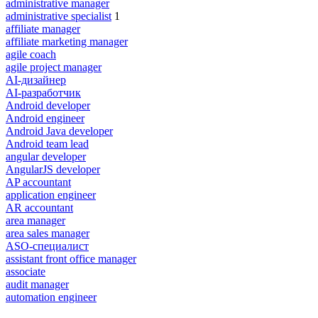
administrative manager
administrative specialist
1
affiliate manager
affiliate marketing manager
agile coach
agile project manager
AI-дизайнер
AI-разработчик
Android developer
Android engineer
Android Java developer
Android team lead
angular developer
AngularJS developer
AP accountant
application engineer
AR accountant
area manager
area sales manager
ASO-специалист
assistant front office manager
associate
audit manager
automation engineer