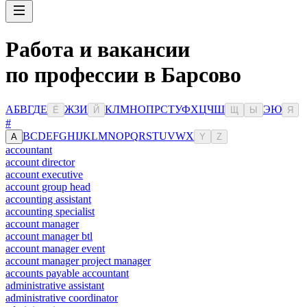
Работа и вакансии
по профессии в Барсово
А
Б
В
Г
Д
Е
Ж
З
И
К
Л
М
Н
О
П
Р
С
Т
У
Ф
Х
Ц
Ч
Ш
Э
Ю
Ё
Й
Щ
Ы
Я
#
B
C
D
E
F
G
H
I
J
K
L
M
N
O
P
Q
R
S
T
U
V
W
X
A
Y
Z
accountant
account director
account executive
account group head
accounting assistant
accounting specialist
account manager
account manager btl
account manager event
account manager project manager
accounts payable accountant
administrative assistant
administrative coordinator