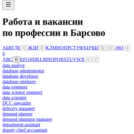
Работа и вакансии
по профессии в Барсово
А
Б
В
Г
Д
Е
Ж
З
И
К
Л
М
Н
О
П
Р
С
Т
У
Ф
Х
Ц
Ч
Ш
Э
Ю
Ё
Й
Щ
Ы
Я
#
A
B
C
E
F
G
H
I
J
K
L
M
N
O
P
Q
R
S
T
U
V
W
X
D
Y
Z
data analyst
database administrator
database developer
database engineer
data engineer
data science engineer
data scientist
DCC specialist
delivery manager
demand planner
demand planning manager
department assistant
deputy chief accountant