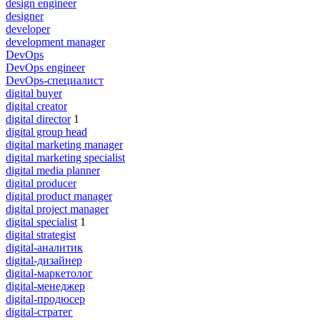
design engineer
designer
developer
development manager
DevOps
DevOps engineer
DevOps-специалист
digital buyer
digital creator
digital director
1
digital group head
digital marketing manager
digital marketing specialist
digital media planner
digital producer
digital product manager
digital project manager
digital specialist
1
digital strategist
digital-аналитик
digital-дизайнер
digital-маркетолог
digital-менеджер
digital-продюсер
digital-стратег