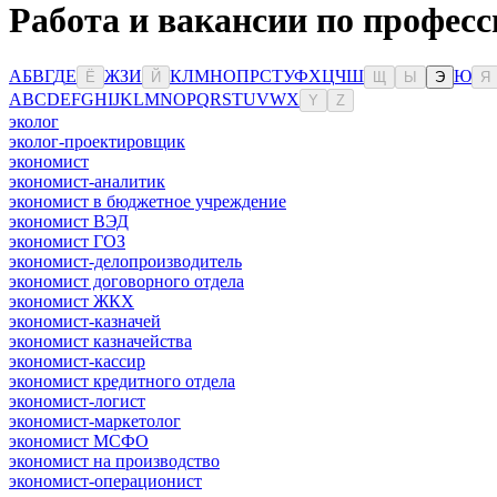
Работа и вакансии по професс
А
Б
В
Г
Д
Е
Ж
З
И
К
Л
М
Н
О
П
Р
С
Т
У
Ф
Х
Ц
Ч
Ш
Ю
Ё
Й
Щ
Ы
Э
Я
A
B
C
D
E
F
G
H
I
J
K
L
M
N
O
P
Q
R
S
T
U
V
W
X
Y
Z
эколог
эколог-проектировщик
экономист
экономист-аналитик
экономист в бюджетное учреждение
экономист ВЭД
экономист ГОЗ
экономист-делопроизводитель
экономист договорного отдела
экономист ЖКХ
экономист-казначей
экономист казначейства
экономист-кассир
экономист кредитного отдела
экономист-логист
экономист-маркетолог
экономист МСФО
экономист на производство
экономист-операционист