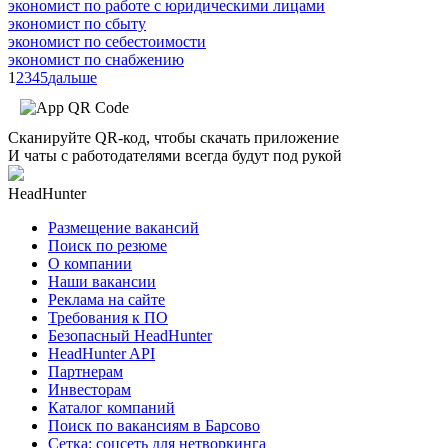
экономист по работе с юридическими лицами
экономист по сбыту
экономист по себестоимости
экономист по снабжению
1
2
3
4
5
дальше
Сканируйте QR-код, чтобы скачать приложение
И чаты с работодателями всегда будут под рукой
HeadHunter
Размещение вакансий
Поиск по резюме
О компании
Наши вакансии
Реклама на сайте
Требования к ПО
Безопасный HeadHunter
HeadHunter API
Партнерам
Инвесторам
Каталог компаний
Поиск по вакансиям в Барсово
Сетка: соцсеть для нетворкинга