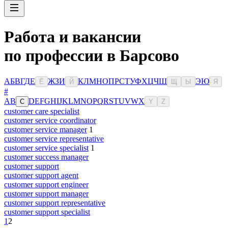
Работа и вакансии
по профессии в Барсово
А
Б
В
Г
Д
Е
Ж
З
И
К
Л
М
Н
О
П
Р
С
Т
У
Ф
Х
Ц
Ч
Ш
Э
Ю
Ё
Й
Щ
Ы
Я
#
A
B
D
E
F
G
H
I
J
K
L
M
N
O
P
Q
R
S
T
U
V
W
X
C
Y
Z
customer care specialist
customer service coordinator
customer service manager
1
customer service representative
customer service specialist
1
customer success manager
customer support
customer support agent
customer support engineer
customer support manager
customer support representative
customer support specialist
1
2