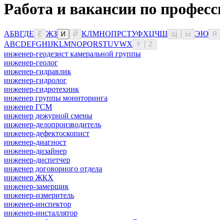
Работа и вакансии по професс
А
Б
В
Г
Д
Е
Ж
З
К
Л
М
Н
О
П
Р
С
Т
У
Ф
Х
Ц
Ч
Ш
Э
Ю
Ё
И
Й
Щ
Ы
Я
A
B
C
D
E
F
G
H
I
J
K
L
M
N
O
P
Q
R
S
T
U
V
W
X
Y
Z
инженер-геодезист камеральной группы
инженер-геолог
инженер-гидравлик
инженер-гидролог
инженер-гидротехник
инженер группы мониторинга
инженер ГСМ
инженер дежурной смены
инженер-делопроизводитель
инженер-дефектоскопист
инженер-диагност
инженер-дизайнер
инженер-диспетчер
инженер договорного отдела
инженер ЖКХ
инженер-замерщик
инженер-измеритель
инженер-инспектор
инженер-инсталлятор