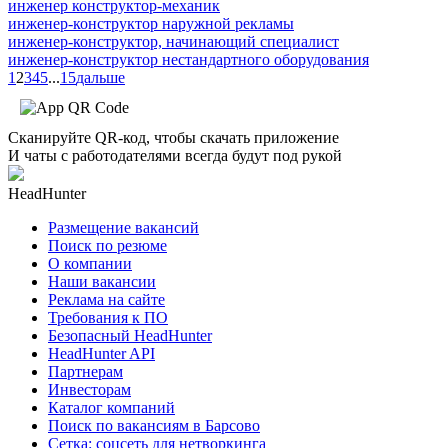
инженер конструктор-механик
инженер-конструктор наружной рекламы
инженер-конструктор, начинающий специалист
инженер-конструктор нестандартного оборудования
1
2
3
4
5
...
15
дальше
Сканируйте QR-код, чтобы скачать приложение
И чаты с работодателями всегда будут под рукой
HeadHunter
Размещение вакансий
Поиск по резюме
О компании
Наши вакансии
Реклама на сайте
Требования к ПО
Безопасный HeadHunter
HeadHunter API
Партнерам
Инвесторам
Каталог компаний
Поиск по вакансиям в Барсово
Сетка: соцсеть для нетворкинга