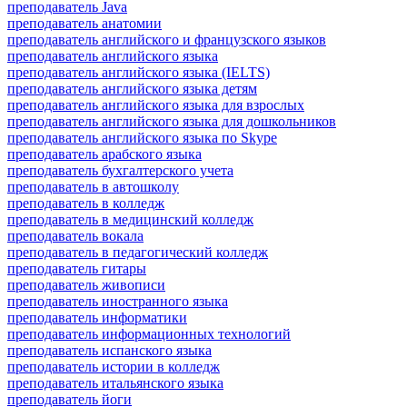
преподаватель Java
преподаватель анатомии
преподаватель английского и французского языков
преподаватель английского языка
преподаватель английского языка (IELTS)
преподаватель английского языка детям
преподаватель английского языка для взрослых
преподаватель английского языка для дошкольников
преподаватель английского языка по Skype
преподаватель арабского языка
преподаватель бухгалтерского учета
преподаватель в автошколу
преподаватель в колледж
преподаватель в медицинский колледж
преподаватель вокала
преподаватель в педагогический колледж
преподаватель гитары
преподаватель живописи
преподаватель иностранного языка
преподаватель информатики
преподаватель информационных технологий
преподаватель испанского языка
преподаватель истории в колледж
преподаватель итальянского языка
преподаватель йоги