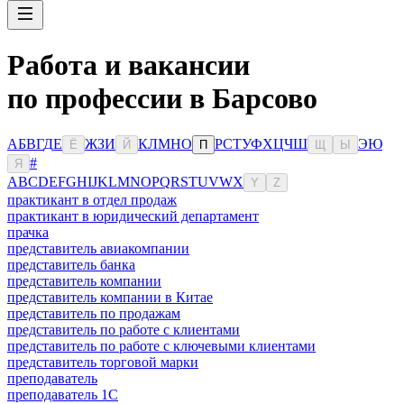
Работа и вакансии
по профессии в Барсово
А
Б
В
Г
Д
Е
Ж
З
И
К
Л
М
Н
О
Р
С
Т
У
Ф
Х
Ц
Ч
Ш
Э
Ю
Ё
Й
П
Щ
Ы
#
Я
A
B
C
D
E
F
G
H
I
J
K
L
M
N
O
P
Q
R
S
T
U
V
W
X
Y
Z
практикант в отдел продаж
практикант в юридический департамент
прачка
представитель авиакомпании
представитель банка
представитель компании
представитель компании в Китае
представитель по продажам
представитель по работе с клиентами
представитель по работе с ключевыми клиентами
представитель торговой марки
преподаватель
преподаватель 1С