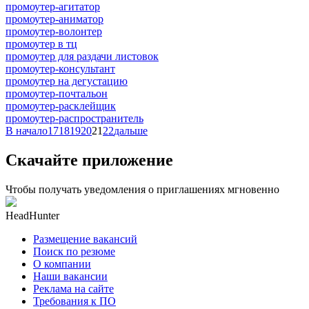
промоутер-агитатор
промоутер-аниматор
промоутер-волонтер
промоутер в тц
промоутер для раздачи листовок
промоутер-консультант
промоутер на дегустацию
промоутер-почтальон
промоутер-расклейщик
промоутер-распространитель
В начало
17
18
19
20
21
22
дальше
Скачайте приложение
Чтобы получать уведомления о приглашениях мгновенно
HeadHunter
Размещение вакансий
Поиск по резюме
О компании
Наши вакансии
Реклама на сайте
Требования к ПО