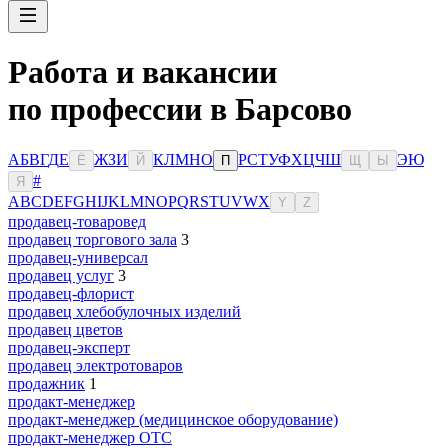
Работа и вакансии
по профессии в Барсово
А
Б
В
Г
Д
Е
Ж
З
И
К
Л
М
Н
О
Р
С
Т
У
Ф
Х
Ц
Ч
Ш
Э
Ю
Ё
Й
П
Щ
Ы
#
Я
A
B
C
D
E
F
G
H
I
J
K
L
M
N
O
P
Q
R
S
T
U
V
W
X
Y
Z
продавец-товаровед
продавец торгового зала
3
продавец-универсал
продавец услуг
3
продавец-флорист
продавец хлебобулочных изделий
продавец цветов
продавец-эксперт
продавец электротоваров
продажник
1
продакт-менеджер
продакт-менеджер (медицинское оборудование)
продакт-менеджер ОТС