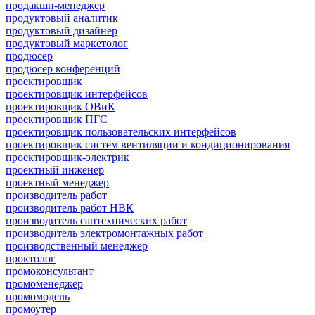
продакшн-менеджер
продуктовый аналитик
продуктовый дизайнер
продуктовый маркетолог
продюсер
продюсер конференций
проектировщик
проектировщик интерфейсов
проектировщик ОВиК
проектировщик ПГС
проектировщик пользовательских интерфейсов
проектировщик систем вентиляции и кондиционирования
проектировщик-электрик
проектный инженер
проектный менеджер
производитель работ
производитель работ НВК
производитель сантехнических работ
производитель электромонтажных работ
производственный менеджер
проктолог
промоконсультант
промоменеджер
промомодель
промоутер