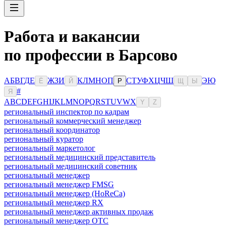
Работа и вакансии
по профессии в Барсово
А
Б
В
Г
Д
Е
Ж
З
И
К
Л
М
Н
О
П
С
Т
У
Ф
Х
Ц
Ч
Ш
Э
Ю
Ё
Й
Р
Щ
Ы
#
Я
A
B
C
D
E
F
G
H
I
J
K
L
M
N
O
P
Q
R
S
T
U
V
W
X
Y
Z
региональный инспектор по кадрам
региональный коммерческий менеджер
региональный координатор
региональный куратор
региональный маркетолог
региональный медицинский представитель
региональный медицинский советник
региональный менеджер
региональный менеджер FMSG
региональный менеджер (HoReCa)
региональный менеджер RX
региональный менеджер активных продаж
региональный менеджер ОТС