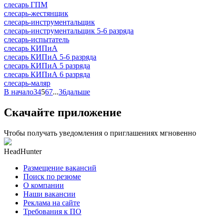
слесарь ГПМ
слесарь-жестянщик
слесарь-инструментальщик
слесарь-инструментальщик 5-6 разряда
слесарь-испытатель
слесарь КИПиА
слесарь КИПиА 5-6 разряда
слесарь КИПиА 5 разряда
слесарь КИПиА 6 разряда
слесарь-маляр
В начало
3
4
5
6
7
...
36
дальше
Скачайте приложение
Чтобы получать уведомления о приглашениях мгновенно
HeadHunter
Размещение вакансий
Поиск по резюме
О компании
Наши вакансии
Реклама на сайте
Требования к ПО