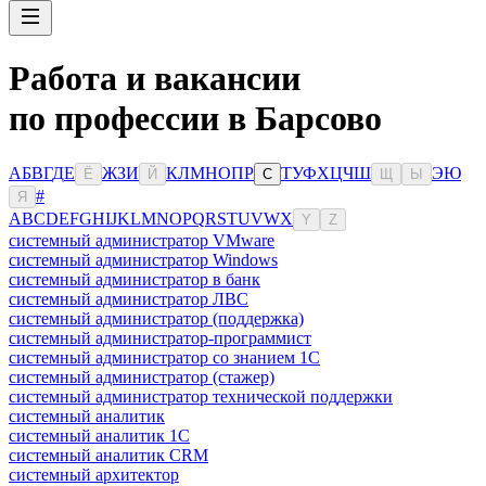
Работа и вакансии
по профессии в Барсово
А
Б
В
Г
Д
Е
Ж
З
И
К
Л
М
Н
О
П
Р
Т
У
Ф
Х
Ц
Ч
Ш
Э
Ю
Ё
Й
С
Щ
Ы
#
Я
A
B
C
D
E
F
G
H
I
J
K
L
M
N
O
P
Q
R
S
T
U
V
W
X
Y
Z
системный администратор VMware
системный администратор Windows
системный администратор в банк
системный администратор ЛВС
системный администратор (поддержка)
системный администратор-программист
системный администратор со знанием 1С
системный администратор (стажер)
системный администратор технической поддержки
системный аналитик
системный аналитик 1С
системный аналитик CRM
системный архитектор