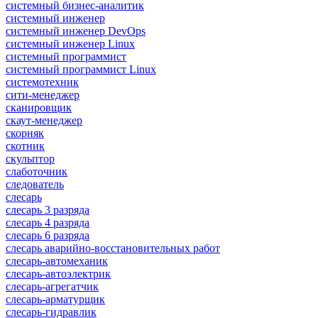
системный бизнес-аналитик
системный инженер
системный инженер DevOps
системный инженер Linux
системный программист
системный программист Linux
системотехник
сити-менеджер
сканировщик
скаут-менеджер
скорняк
скотник
скульптор
слаботочник
следователь
слесарь
слесарь 3 разряда
слесарь 4 разряда
слесарь 6 разряда
слесарь аварийно-восстановительных работ
слесарь-автомеханик
слесарь-автоэлектрик
слесарь-агрегатчик
слесарь-арматурщик
слесарь-гидравлик